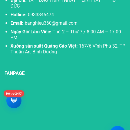
Địa Chỉ:
1A – ĐÀO TRINH NHẤT – LINH TÂY – THỦ
ĐỨC
Hotline:
0933346474
Email:
banghieu360@gmail.com
Ngày Giờ Làm Việc:
Thứ 2 – Thứ 7 / 8:00 AM – 17:00
PM
Xưởng sản xuất Quảng Cáo Việt:
167/6 Vĩnh Phú 32, TP
Thuận An, Bình Dương
FANPAGE
Hỗ trợ 24/7
💬