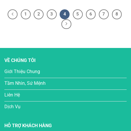
1
2
3
4
5
6
7
8
VỀ CHÚNG TÔI
Giới Thiệu Chung
Tầm Nhìn, Sứ Mệnh
Liên Hệ
Dịch Vụ
HỖ TRỢ KHÁCH HÀNG