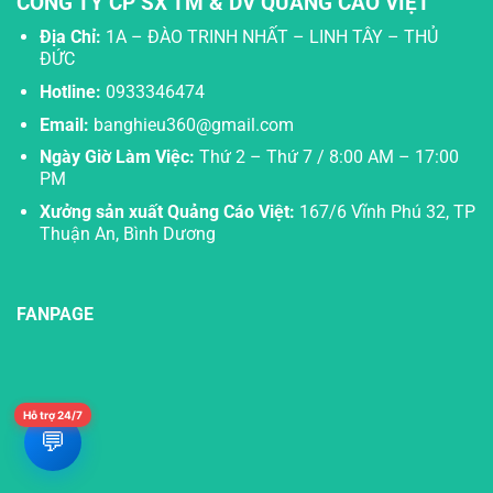
CÔNG TY CP SX TM & DV QUẢNG CÁO VIỆT
Địa Chỉ:
1A – ĐÀO TRINH NHẤT – LINH TÂY – THỦ
ĐỨC
Hotline:
0933346474
Email:
banghieu360@gmail.com
Ngày Giờ Làm Việc:
Thứ 2 – Thứ 7 / 8:00 AM – 17:00
PM
Xưởng sản xuất Quảng Cáo Việt:
167/6 Vĩnh Phú 32, TP
Thuận An, Bình Dương
FANPAGE
Hỗ trợ 24/7
💬