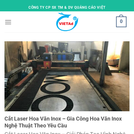
Skip
CÔNG TY CP SX TM & DV QUẢNG CÁO VIỆT
to
content
0
Cắt Laser Hoa Văn Inox – Gia Công Hoa Văn Inox
Nghệ Thuật Theo Yêu Cầu