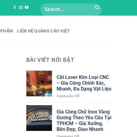
Search
for:
 PHẨM
LIÊN HỆ QUẢNG CÁO VIỆT
BÀI VIẾT NỔI BẬT
Cắt Laser Kim Loại CNC
– Gia Công Chính Xác,
Nhanh, Đa Dạng Vật Liệu
on
Comments Off
Cắt
Laser
Gia Công Chữ Inox Vàng
Kim
Gương Theo Yêu Cầu Tại
Loại
CNC
TPHCM – Giá Xưởng,
–
Bền Đẹp, Giao Nhanh
Gia
on
Comments Off