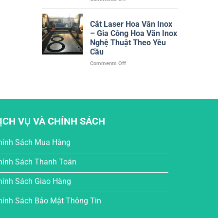
Công
Gia
Chính
Công
Xác,
Cắt Laser Hoa Văn Inox
Chữ
Nhanh,
– Gia Công Hoa Văn Inox
Inox
Đa
Vàng
Nghệ Thuật Theo Yêu
Dạng
Gương
Cầu
Vật
Theo
Liệu
on
Comments Off
Yêu
Cắt
Cầu
Laser
Tại
Hoa
TPHCM
Văn
–
Inox
Giá
–
Xưởng,
ỊCH VỤ VÀ CHÍNH SÁCH
Gia
Bền
Công
Đẹp,
Hoa
Giao
hính Sách Mua Hàng
Văn
Nhanh
Inox
hính Sách Thanh Toán
Nghệ
Thuật
Theo
hính Sách Giao Hàng
Yêu
Cầu
hính Sách Bảo Mật Thông Tin