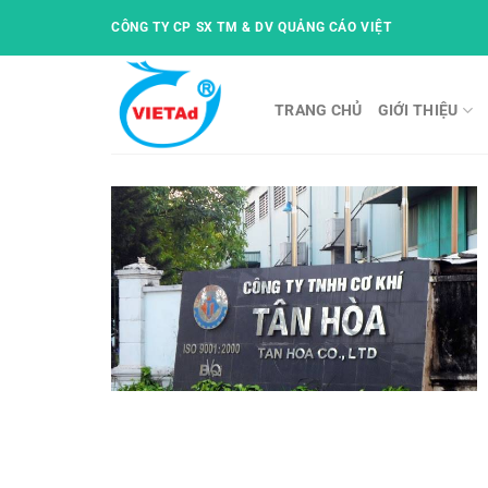
Skip
CÔNG TY CP SX TM & DV QUẢNG CÁO VIỆT
to
content
TRANG CHỦ
GIỚI THIỆU