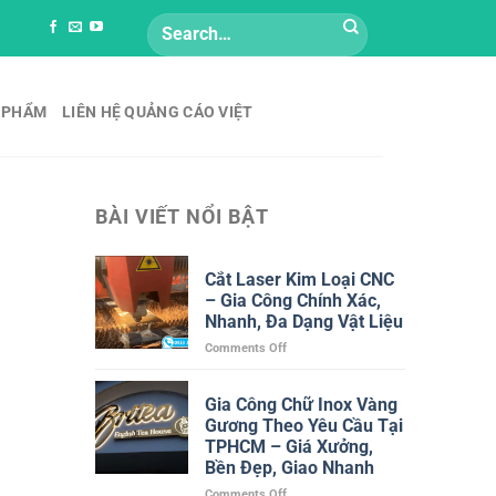
Search
for:
 PHẨM
LIÊN HỆ QUẢNG CÁO VIỆT
BÀI VIẾT NỔI BẬT
Cắt Laser Kim Loại CNC
– Gia Công Chính Xác,
Nhanh, Đa Dạng Vật Liệu
on
Comments Off
Cắt
Laser
Gia Công Chữ Inox Vàng
Kim
Gương Theo Yêu Cầu Tại
Loại
CNC
TPHCM – Giá Xưởng,
–
Bền Đẹp, Giao Nhanh
Gia
on
Comments Off