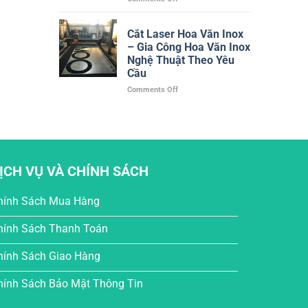
Công
Gia
Chính
Công
Xác,
Cắt Laser Hoa Văn Inox
Chữ
Nhanh,
– Gia Công Hoa Văn Inox
Inox
Đa
Vàng
Nghệ Thuật Theo Yêu
Dạng
Gương
Cầu
Vật
Theo
Liệu
on
Comments Off
Yêu
Cắt
Cầu
Laser
Tại
Hoa
TPHCM
Văn
–
Inox
Giá
–
Xưởng,
ỊCH VỤ VÀ CHÍNH SÁCH
Gia
Bền
Công
Đẹp,
Hoa
Giao
hính Sách Mua Hàng
Văn
Nhanh
Inox
hính Sách Thanh Toán
Nghệ
Thuật
Theo
hính Sách Giao Hàng
Yêu
Cầu
hính Sách Bảo Mật Thông Tin