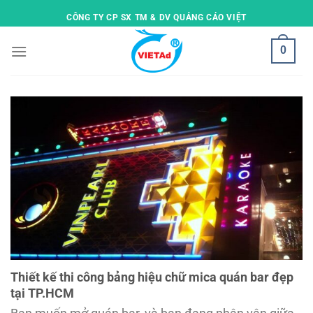
Skip
CÔNG TY CP SX TM & DV QUẢNG CÁO VIỆT
to
content
0
Thiết kế thi công bảng hiệu chữ mica quán bar đẹp
tại TP.HCM