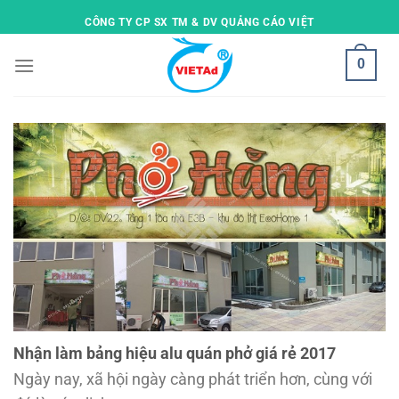
Skip
CÔNG TY CP SX TM & DV QUẢNG CÁO VIỆT
to
content
0
Nhận làm bảng hiệu alu quán phở giá rẻ 2017
Ngày nay, xã hội ngày càng phát triển hơn, cùng với