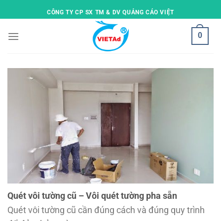
Skip
CÔNG TY CP SX TM & DV QUẢNG CÁO VIỆT
to
content
0
Quét vôi tường cũ – Vôi quét tường pha sẵn
Quét vôi tường cũ cần đúng cách và đúng quy trình