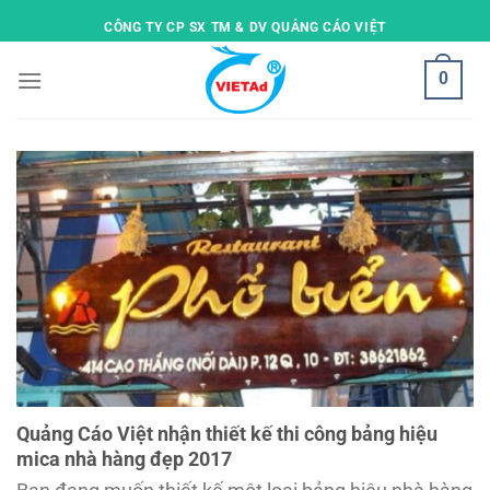
Skip
CÔNG TY CP SX TM & DV QUẢNG CÁO VIỆT
to
content
0
Quảng Cáo Việt nhận thiết kế thi công bảng hiệu
mica nhà hàng đẹp 2017