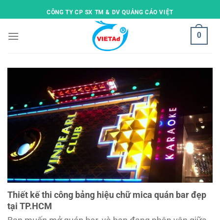
Skip
CÔNG TY CP SX TM & DV QUẢNG CÁO VIỆT
to
content
0
Thiết kế thi công bảng hiệu chữ mica quán bar đẹp
tại TP.HCM