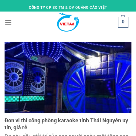
Skip
CÔNG TY CP SX TM & DV QUẢNG CÁO VIỆT
to
content
0
Đơn vị thi công phòng karaoke tỉnh Thái Nguyên uy
tín, giá rẻ