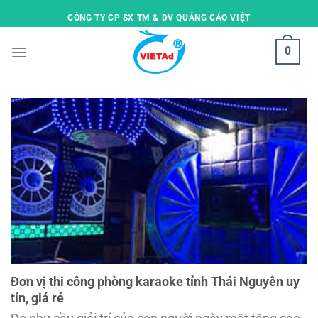
Skip
CÔNG TY CP SX TM & DV QUẢNG CÁO VIỆT
to
content
0
Đơn vị thi công phòng karaoke tỉnh Thái Nguyên uy
tín, giá rẻ