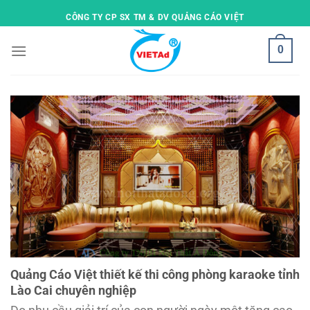
Skip
CÔNG TY CP SX TM & DV QUẢNG CÁO VIỆT
to
content
0
Quảng Cáo Việt thiết kế thi công phòng karaoke tỉnh
Lào Cai chuyên nghiệp