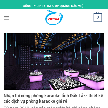
Skip
CÔNG TY CP SX TM & DV QUẢNG CÁO VIỆT
to
content
0
Nhận thi công phòng karaoke tỉnh Đắk Lắk- thiết kế
các dịch vụ phòng karaoke giá rẻ