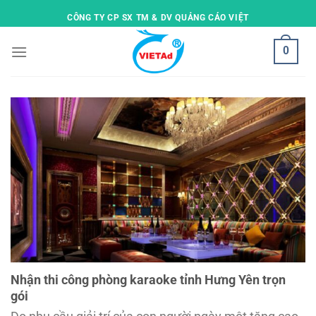
Skip
CÔNG TY CP SX TM & DV QUẢNG CÁO VIỆT
to
content
0
Nhận thi công phòng karaoke tỉnh Hưng Yên trọn
gói