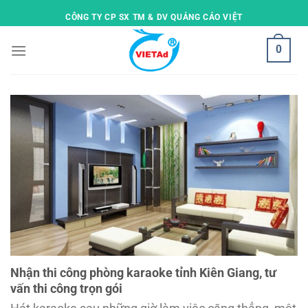
Skip
CÔNG TY CP SX TM & DV QUẢNG CÁO VIỆT
to
content
0
Nhận thi công phòng karaoke tỉnh Kiên Giang, tư
vấn thi công trọn gói