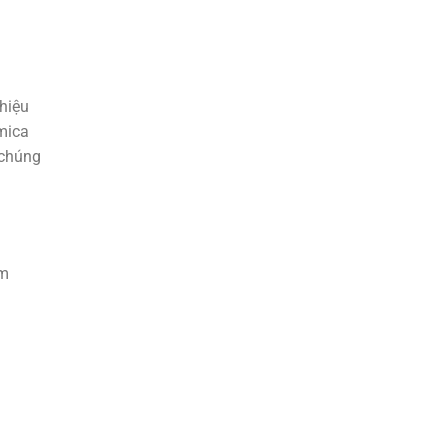
 hiệu
mica
 chúng
am