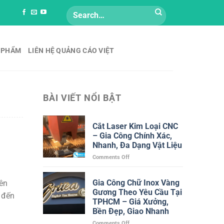
Search
for:
 PHẨM
LIÊN HỆ QUẢNG CÁO VIỆT
BÀI VIẾT NỔI BẬT
Cắt Laser Kim Loại CNC
– Gia Công Chính Xác,
Nhanh, Đa Dạng Vật Liệu
on
Comments Off
Cắt
Laser
Gia Công Chữ Inox Vàng
yên
Kim
Gương Theo Yêu Cầu Tại
Loại
i đến
CNC
TPHCM – Giá Xưởng,
–
Bền Đẹp, Giao Nhanh
Gia
on
Comments Off