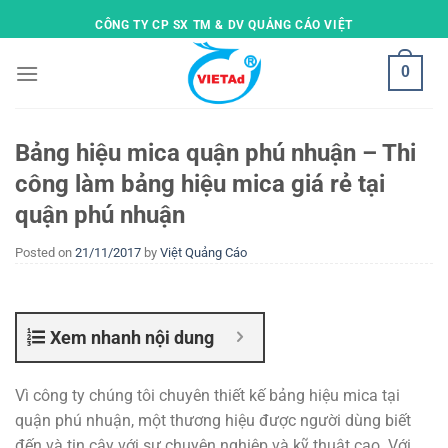
Skip
CÔNG TY CP SX TM & DV QUẢNG CÁO VIỆT
to
content
0
Bảng hiệu mica quận phú nhuận – Thi
công làm bảng hiệu mica giá rẻ tại
quận phú nhuận
Posted on
21/11/2017
by
Việt Quảng Cáo
Xem nhanh nội dung
Vì công ty chúng tôi chuyên thiết kế bảng hiệu mica tại
quận phú nhuận, một thương hiệu được người dùng biết
đến và tin cậy với sự chuyên nghiệp và kỹ thuật cao. Với