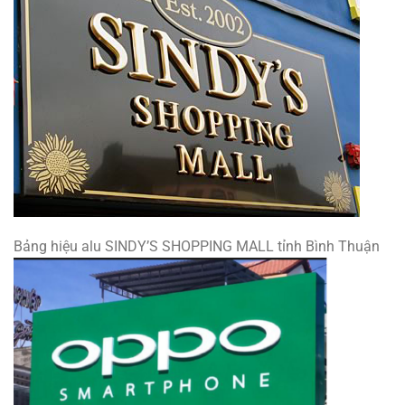
Bảng hiệu alu SINDY’S SHOPPING MALL tỉnh Bình Thuận