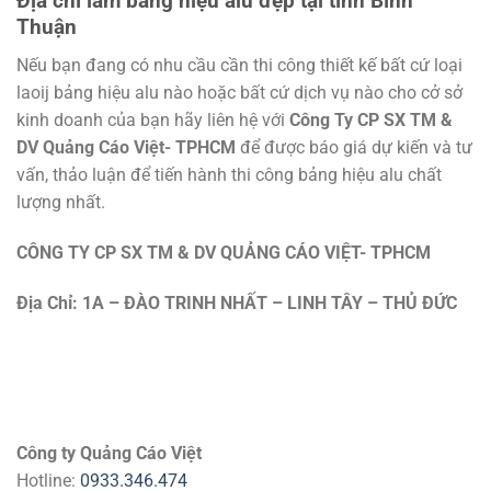
Địa chỉ làm bảng hiệu alu đẹp tại tỉnh Bình
Thuận
Nếu bạn đang có nhu cầu cần thi công thiết kế bất cứ loại
laoij bảng hiệu alu nào hoặc bất cứ dịch vụ nào cho cở sở
kinh doanh của bạn hãy liên hệ với
Công Ty CP SX TM &
DV Quảng Cáo Việt- TPHCM
để được báo giá dự kiến và tư
vấn, thảo luận để tiến hành thi công bảng hiệu alu chất
lượng nhất.
CÔNG TY CP SX TM & DV QUẢNG CÁO VIỆT- TPHCM
Địa Chỉ: 1A – ĐÀO TRINH NHẤT – LINH TÂY – THỦ ĐỨC
Công ty Quảng Cáo Việt
Hotline:
0933.346.474