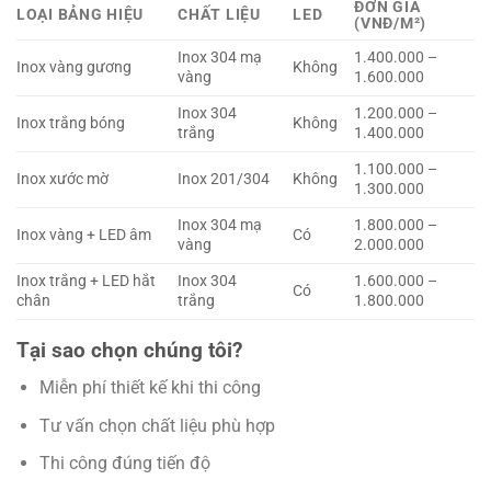
ĐƠN GIÁ
LOẠI BẢNG HIỆU
CHẤT LIỆU
LED
(VNĐ/M²)
Inox 304 mạ
1.400.000 –
Inox vàng gương
Không
vàng
1.600.000
Inox 304
1.200.000 –
Inox trắng bóng
Không
trắng
1.400.000
1.100.000 –
Inox xước mờ
Inox 201/304
Không
1.300.000
Inox 304 mạ
1.800.000 –
Inox vàng + LED âm
Có
vàng
2.000.000
Inox trắng + LED hắt
Inox 304
1.600.000 –
Có
chân
trắng
1.800.000
Tại sao chọn chúng tôi?
Miễn phí thiết kế khi thi công
Tư vấn chọn chất liệu phù hợp
Thi công đúng tiến độ