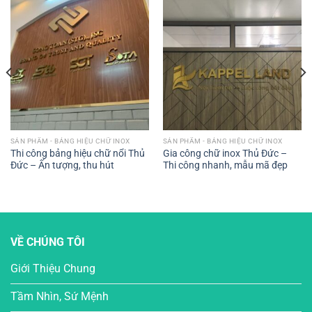
SẢN PHẨM - BẢNG HIỆU CHỮ INOX
SẢN PHẨM - BẢNG HIỆU CHỮ INOX
Thi công bảng hiệu chữ nổi Thủ
Gia công chữ inox Thủ Đức –
Đức – Ấn tượng, thu hút
Thi công nhanh, mẫu mã đẹp
VỀ CHÚNG TÔI
Giới Thiệu Chung
Tầm Nhìn, Sứ Mệnh