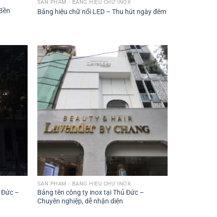
SẢN PHẨM - BẢNG HIỆU CHỮ INOX
 Bền
Bảng hiệu chữ nổi LED – Thu hút ngày đêm
SẢN PHẨM - BẢNG HIỆU CHỮ INOX
ủ Đức –
Bảng tên công ty inox tại Thủ Đức –
Chuyên nghiệp, dễ nhận diện