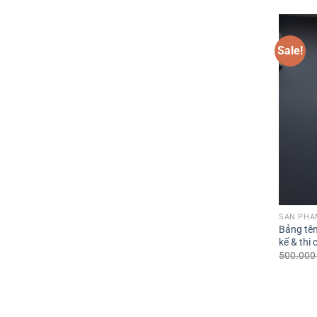
Sale!
SẢN PHẨ
Bảng tên
kế & thi 
500.00