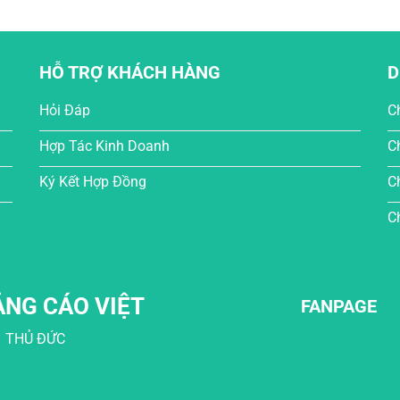
HỖ TRỢ KHÁCH HÀNG
D
Hỏi Đáp
C
Hợp Tác Kinh Doanh
C
Ký Kết Hợp Đồng
C
C
ẢNG CÁO VIỆT
FANPAGE
– THỦ ĐỨC