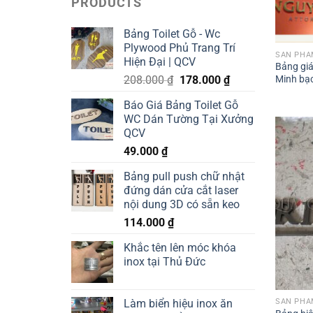
PRODUCTS
Bảng Toilet Gỗ - Wc
Plywood Phủ Trang Trí
SẢN PHẨM
Hiện Đại | QCV
Bảng giá
Original
Current
208.000
₫
178.000
₫
Minh bạc
price
price
Báo Giá Bảng Toilet Gỗ
was:
is:
WC Dán Tường Tại Xưởng
208.000 ₫.
178.000 ₫.
QCV
49.000
₫
Bảng pull push chữ nhật
đứng dán cửa cắt laser
nội dung 3D có sẵn keo
114.000
₫
Khắc tên lên móc khóa
inox tại Thủ Đức
SẢN PHẨM
Làm biển hiệu inox ăn