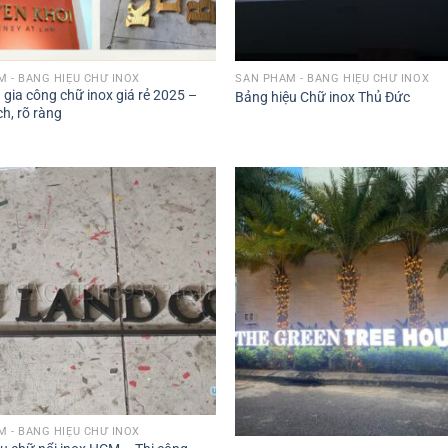
 - BẢNG HIỆU CHỮ INOX
SẢN PHẨM - BẢNG HIỆU CHỮ INOX
 gia công chữ inox giá rẻ 2025 –
Bảng hiệu Chữ inox Thủ Đức
h, rõ ràng
 - BẢNG HIỆU CHỮ INOX