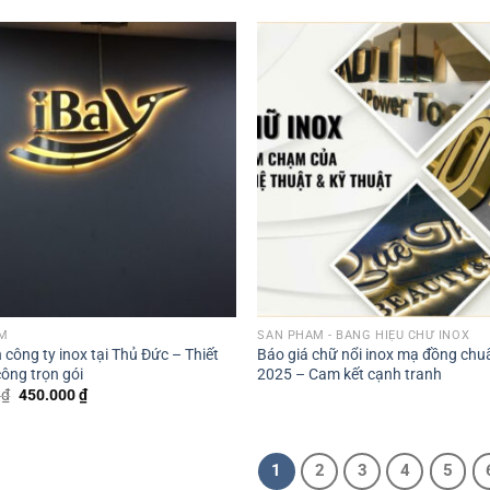
M
SẢN PHẨM - BẢNG HIỆU CHỮ INOX
 công ty inox tại Thủ Đức – Thiết
Báo giá chữ nổi inox mạ đồng chu
công trọn gói
2025 – Cam kết cạnh tranh
Original
Current
0
₫
450.000
₫
price
price
was:
is:
500.000 ₫.
450.000 ₫.
1
2
3
4
5