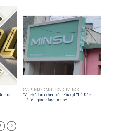
SẢN PHẨM - BẢNG HIỆU CHỮ INOX
ẩn mới
Cắt chữ inox theo yêu cầu tại Thủ Đức –
Giá tốt, giao hàng tận nơi
6