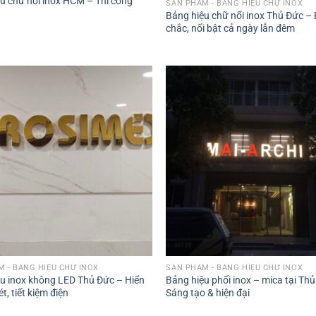
u chữ nổi inox HCM – Thi công
SẢN PHẨM - BẢNG HIỆU CHỮ INOX
Bảng hiệu chữ nổi inox Thủ Đức –
chắc, nổi bật cả ngày lẫn đêm
 - BẢNG HIỆU CHỮ INOX
SẢN PHẨM - BẢNG HIỆU CHỮ INOX
u inox không LED Thủ Đức – Hiển
Bảng hiệu phối inox – mica tại Th
ét, tiết kiệm điện
Sáng tạo & hiện đại