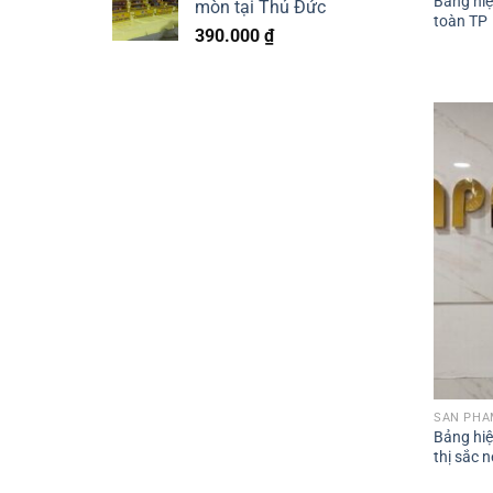
Bảng hiệ
mòn tại Thủ Đức
toàn TP
390.000
₫
SẢN PHẨM
Bảng hiệ
thị sắc n