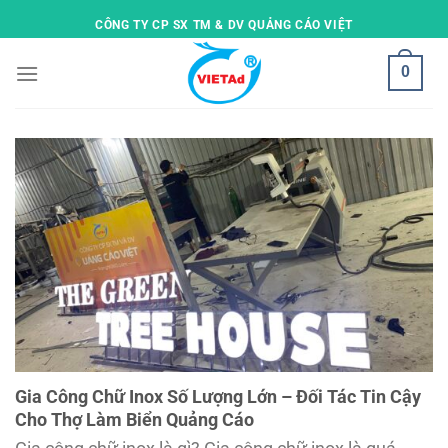
Skip
CÔNG TY CP SX TM & DV QUẢNG CÁO VIỆT
to
content
0
Gia Công Chữ Inox Số Lượng Lớn – Đối Tác Tin Cậy
Cho Thợ Làm Biển Quảng Cáo