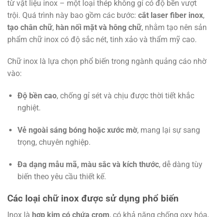
từ vật liệu inox – một loại thép không gỉ có độ bền vượt
trội. Quá trình này bao gồm các bước:
cắt laser fiber inox
,
tạo chân chữ
,
hàn nối mặt và hông chữ
, nhằm tạo nên sản
phẩm chữ inox có độ sắc nét, tinh xảo và thẩm mỹ cao.
Chữ inox là lựa chọn phổ biến trong ngành quảng cáo nhờ
vào:
Độ bền cao
, chống gỉ sét và chịu được thời tiết khắc
nghiệt.
Vẻ ngoài sáng bóng hoặc xước mờ
, mang lại sự sang
trọng, chuyên nghiệp.
Đa dạng mẫu mã, màu sắc và kích thước
, dễ dàng tùy
biến theo yêu cầu thiết kế.
Các loại chữ inox được sử dụng phổ biến
Inox là
hợp kim có chứa crom
, có khả năng chống oxy hóa,