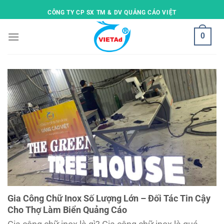
Skip
CÔNG TY CP SX TM & DV QUẢNG CÁO VIỆT
to
content
0
Gia Công Chữ Inox Số Lượng Lớn – Đối Tác Tin Cậy
Cho Thợ Làm Biển Quảng Cáo