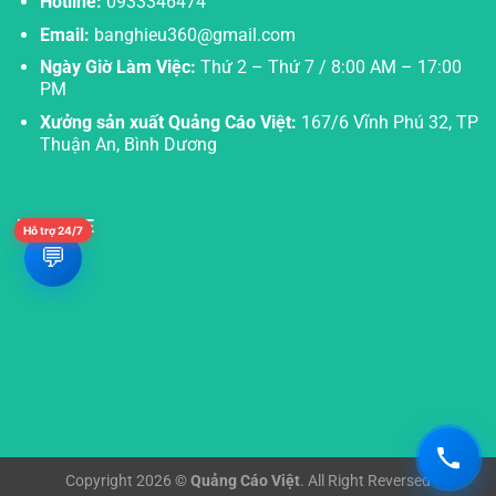
Hotline:
0933346474
Email:
banghieu360@gmail.com
Ngày Giờ Làm Việc:
Thứ 2 – Thứ 7 / 8:00 AM – 17:00
PM
Xưởng sản xuất Quảng Cáo Việt:
167/6 Vĩnh Phú 32, TP
Thuận An, Bình Dương
FANPAGE
Hỗ trợ 24/7
💬
Copyright 2026 ©
Quảng Cáo Việt
. All Right Reversed