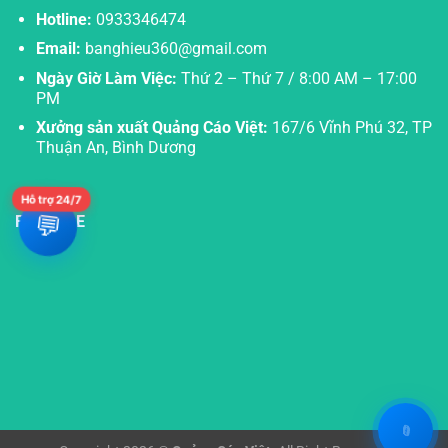
Hotline:
0933346474
Email:
banghieu360@gmail.com
Ngày Giờ Làm Việc:
Thứ 2 – Thứ 7 / 8:00 AM – 17:00
PM
Xưởng sản xuất Quảng Cáo Việt:
167/6 Vĩnh Phú 32, TP
Thuận An, Bình Dương
Hỗ trợ 24/7
FANPAGE
💬