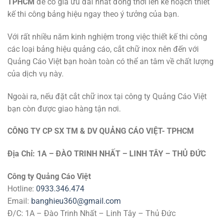
TPHCM
để có giá ưu đãi nhất đồng thời lên kế hoạch thiết
kế thi công bảng hiệu ngay theo ý tưởng của bạn.
Với rất nhiều năm kinh nghiệm trong việc thiết kế thi công
các loại bảng hiệu quảng cáo, cắt chữ inox nên đến với
Quảng Cáo Việt bạn hoàn toàn có thể an tâm về chất lượng
của dịch vụ này.
Ngoài ra, nếu đặt cắt chữ inox tại công ty Quảng Cáo Việt
bạn còn được giao hàng tận nơi.
CÔNG TY CP SX TM & DV QUẢNG CÁO VIỆT- TPHCM
Địa Chỉ: 1A – ĐÀO TRINH NHẤT – LINH TÂY – THỦ ĐỨC
Công ty Quảng Cáo Việt
Hotline:
0933.346.474
Email:
banghieu360@gmail.com
Đ/C: 1A – Đào Trinh Nhất – Linh Tây – Thủ Đức