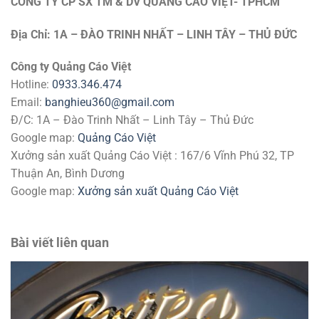
CÔNG TY CP SX TM & DV QUẢNG CÁO VIỆT- TPHCM
Địa Chỉ: 1A – ĐÀO TRINH NHẤT – LINH TÂY – THỦ ĐỨC
Công ty Quảng Cáo Việt
Hotline:
0933.346.474
Email:
banghieu360@gmail.com
Đ/C: 1A – Đào Trinh Nhất – Linh Tây – Thủ Đức
Google map:
Quảng Cáo Việt
Xưởng sản xuất Quảng Cáo Việt : 167/6 Vĩnh Phú 32, TP
Thuận An, Bình Dương
Google map:
Xưởng sản xuất Quảng Cáo Việt
Bài viết liên quan