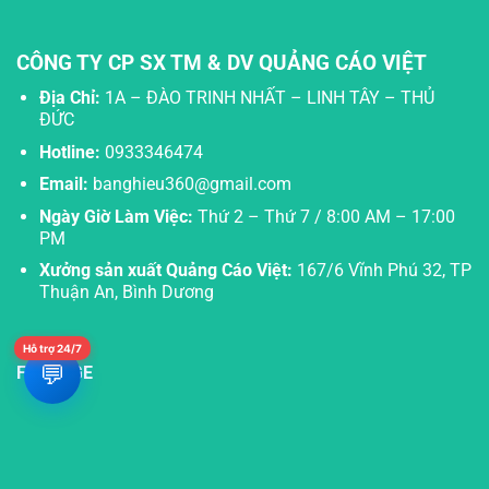
CÔNG TY CP SX TM & DV QUẢNG CÁO VIỆT
Địa Chỉ:
1A – ĐÀO TRINH NHẤT – LINH TÂY – THỦ
ĐỨC
Hotline:
0933346474
Email:
banghieu360@gmail.com
Ngày Giờ Làm Việc:
Thứ 2 – Thứ 7 / 8:00 AM – 17:00
PM
Xưởng sản xuất Quảng Cáo Việt:
167/6 Vĩnh Phú 32, TP
Thuận An, Bình Dương
Hỗ trợ 24/7
💬
FANPAGE