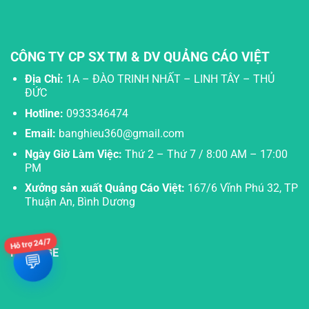
CÔNG TY CP SX TM & DV QUẢNG CÁO VIỆT
Địa Chỉ:
1A – ĐÀO TRINH NHẤT – LINH TÂY – THỦ
ĐỨC
Hotline:
0933346474
Email:
banghieu360@gmail.com
Ngày Giờ Làm Việc:
Thứ 2 – Thứ 7 / 8:00 AM – 17:00
PM
Xưởng sản xuất Quảng Cáo Việt:
167/6 Vĩnh Phú 32, TP
Thuận An, Bình Dương
Hỗ trợ 24/7
FANPAGE
💬