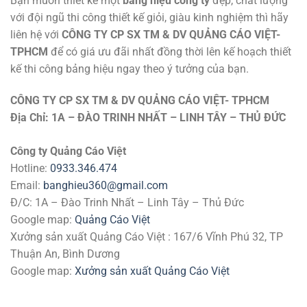
Bạn muốn thiết kế một
bảng hiệu công ty
đẹp, chất lượng
với đội ngũ thi công thiết kế giỏi, giàu kinh nghiệm thì hãy
liên hệ với
CÔNG TY CP SX TM & DV QUẢNG CÁO VIỆT-
TPHCM
để có giá ưu đãi nhất đồng thời lên kế hoạch thiết
kế thi công bảng hiệu ngay theo ý tưởng của bạn.
CÔNG TY CP SX TM & DV QUẢNG CÁO VIỆT- TPHCM
Địa Chỉ: 1A – ĐÀO TRINH NHẤT – LINH TÂY – THỦ ĐỨC
Công ty Quảng Cáo Việt
Hotline:
0933.346.474
Email:
banghieu360@gmail.com
Đ/C: 1A – Đào Trinh Nhất – Linh Tây – Thủ Đức
Google map:
Quảng Cáo Việt
Xưởng sản xuất Quảng Cáo Việt : 167/6 Vĩnh Phú 32, TP
Thuận An, Bình Dương
Google map:
Xưởng sản xuất Quảng Cáo Việt